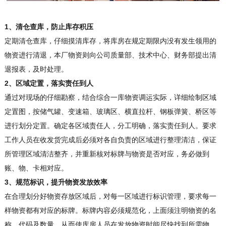
1、清仓查库，防止库存积压
定期清仓查库，仔细摸清库存，将库房在规定期限内没有发生领用的
物资进行清退，本厂物资则向公司质量部、技术中心、财务部提出清
退报表，及时处理。
2、区域定置，落实责任到人
通过对现场的仔细勘察，结合综合一库物资调运实际，详细绘制区域
定置图，按储气罐、变速箱、玻璃区、横直拉杆、钢板弹簧、桥区等
进行划分定置。确定各区域责任人，分工明确，落实责任到人。要求
工作人员在收发货完成后必须对各自负责的区域进行整理清洁，保证
所管理区域清洁整齐，并重新核对标牌与物资是否对应，务必做到
账、物、卡相对应。
3、规范标识，提升物资发放效率
在合理划分好物资存放区域后，对每一区域进行标识管理，要求每一
样物资都有对应的标牌。标牌内容必须规范化，上面须注明物资的名
称、代码及数量，从而使库房人员在发放物资时能尽快找到所需物