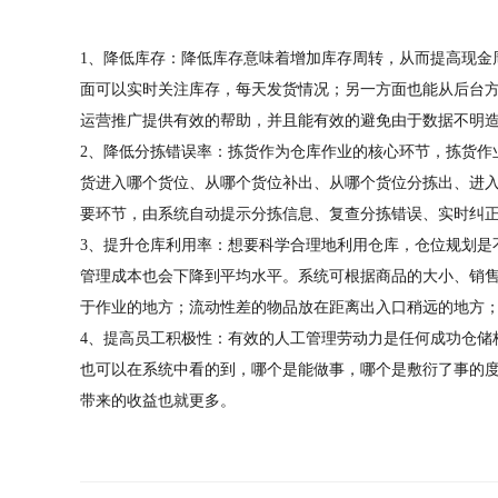
1、降低库存：降低库存意味着增加库存周转，从而提高现金
面可以实时关注库存，每天发货情况；另一方面也能从后台
运营推广提供有效的帮助，并且能有效的避免由于数据不明
2、降低分拣错误率：拣货作为仓库作业的核心环节，拣货作
货进入哪个货位、从哪个货位补出、从哪个货位分拣出、进
要环节，由系统自动提示分拣信息、复查分拣错误、实时纠
3、提升仓库利用率：想要科学合理地利用仓库，仓位规划是
管理成本也会下降到平均水平。系统可根据商品的大小、销
于作业的地方；流动性差的物品放在距离出入口稍远的地方
4、提高员工积极性：有效的人工管理劳动力是任何成功仓储
也可以在系统中看的到，哪个是能做事，哪个是敷衍了事的度
带来的收益也就更多。