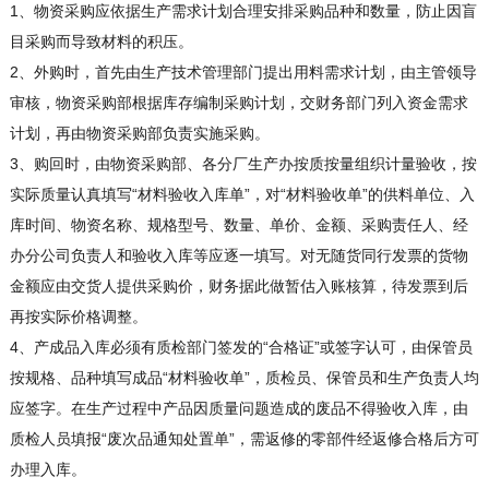
1、物资采购应依据生产需求计划合理安排采购品种和数量，防止因盲
目采购而导致材料的积压。
2、外购时，首先由生产技术管理部门提出用料需求计划，由主管领导
审核，物资采购部根据库存编制采购计划，交财务部门列入资金需求
计划，再由物资采购部负责实施采购。
3、购回时，由物资采购部、各分厂生产办按质按量组织计量验收，按
实际质量认真填写“材料验收入库单”，对“材料验收单”的供料单位、入
库时间、物资名称、规格型号、数量、单价、金额、采购责任人、经
办分公司负责人和验收入库等应逐一填写。对无随货同行发票的货物
金额应由交货人提供采购价，财务据此做暂估入账核算，待发票到后
再按实际价格调整。
4、产成品入库必须有质检部门签发的“合格证”或签字认可，由保管员
按规格、品种填写成品“材料验收单”，质检员、保管员和生产负责人均
应签字。在生产过程中产品因质量问题造成的废品不得验收入库，由
质检人员填报“废次品通知处置单”，需返修的零部件经返修合格后方可
办理入库。