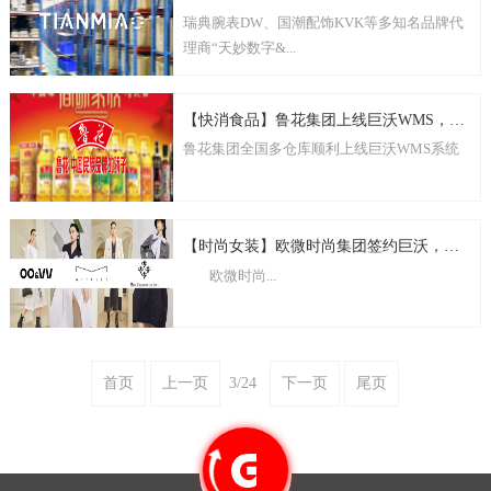
瑞典腕表DW、国潮配饰KVK等多知名品牌代
理商“天妙数字&...
【快消食品】鲁花集团上线巨沃WMS，全面提升仓储运营水平
鲁花集团全国多仓库顺利上线巨沃WMS系统
【时尚女装】欧微时尚集团签约巨沃，为全自动化智能工厂加持
欧微时尚...
首页
上一页
3/24
下一页
尾页