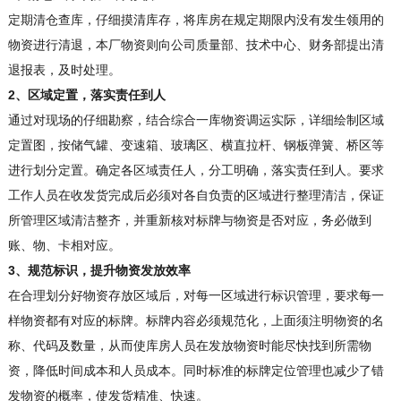
定期清仓查库，仔细摸清库存，将库房在规定期限内没有发生领用的
物资进行清退，本厂物资则向公司质量部、技术中心、财务部提出清
退报表，及时处理。
2、区域定置，落实责任到人
通过对现场的仔细勘察，结合综合一库物资调运实际，详细绘制区域
定置图，按储气罐、变速箱、玻璃区、横直拉杆、钢板弹簧、桥区等
进行划分定置。确定各区域责任人，分工明确，落实责任到人。要求
工作人员在收发货完成后必须对各自负责的区域进行整理清洁，保证
所管理区域清洁整齐，并重新核对标牌与物资是否对应，务必做到
账、物、卡相对应。
3、规范标识，提升物资发放效率
在合理划分好物资存放区域后，对每一区域进行标识管理，要求每一
样物资都有对应的标牌。标牌内容必须规范化，上面须注明物资的名
称、代码及数量，从而使库房人员在发放物资时能尽快找到所需物
资，降低时间成本和人员成本。同时标准的标牌定位管理也减少了错
发物资的概率，使发货精准、快速。